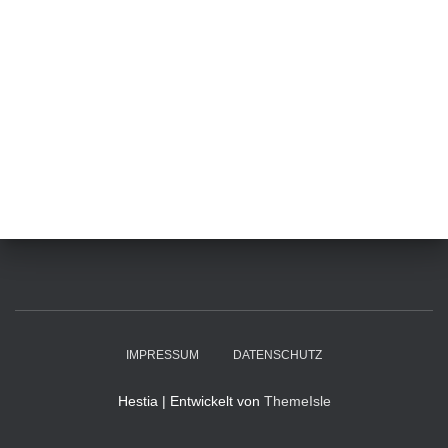
IMPRESSUM
DATENSCHUTZ
Hestia | Entwickelt von
ThemeIsle