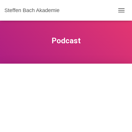
Steffen Bach Akademie
N
A
V
I
G
Podcast
A
T
I
O
N
U
M
S
C
H
A
L
T
E
N