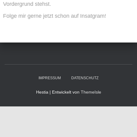
Vordergrund stehst.
Folge mir gerne jetzt schon auf Insatgram!
IMPRESSUM
DATENSCHUTZ
Hestia | Entwickelt von
ThemeIsle