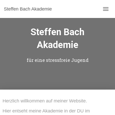
Steffen Bach Akademie
N
A
V
I
Steffen Bach
G
A
Akademie
T
I
O
N
für eine stressfreie Jugend
U
M
S
C
H
A
L
T
Herzlich willkommen auf meiner Website.
E
N
Hier entseht meine Akademie in der DU im